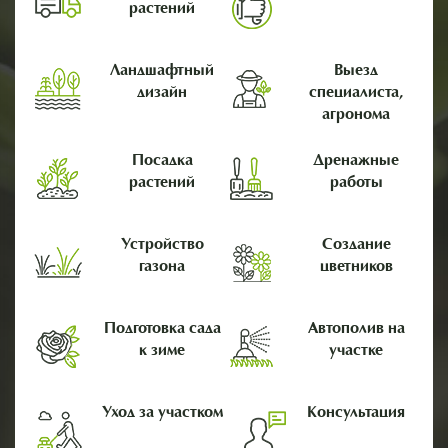
растений
Ландшафтный
Выезд
дизайн
специалиста,
агронома
Посадка
Дренажные
растений
работы
Устройство
Создание
газона
цветников
Подготовка сада
Автополив на
к зиме
участке
Уход за участком
Консультация