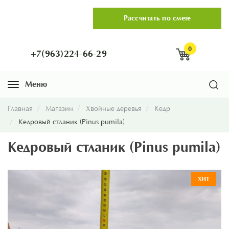
Рассчитать по смете
0
+7(963)224-66-29
Меню
Навигация
Главная
Магазин
Хвойные деревья
Кедр
Кедровый стланик (Pinus pumila)
Кедровый стланик (Pinus pumila)
ХИТ