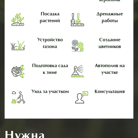
Посадка
Дренажные
растений
работы
Устройство
Создание
газона
цветников
Подготовка сада
Автополив на
к зиме
участке
Уход за участком
Консультация
Нужна