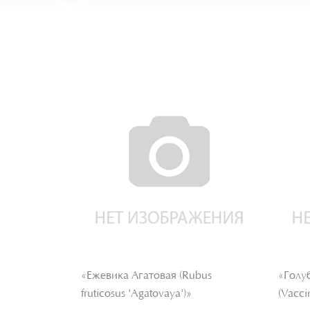
bus
«Ежевика Агатовая (Rubus
«Голу
fruticosus 'Agatovaya')»
(Vacci