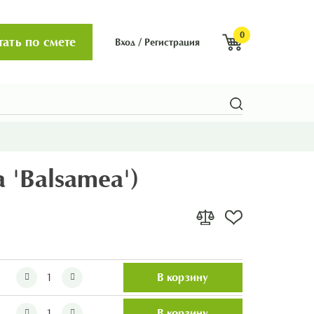
0
тать по смете
Вход
/
Регистрация
 'Balsamea')
В корзину
В корзину