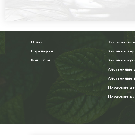
О нас
Туя западна
Партнерам
Хвойные дер
Контакты
Хвойные кус
Лиственные 
Лиственные 
Плодовые де
Плодовые ку