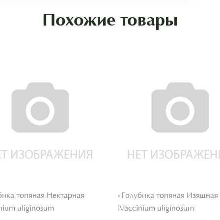
Похожие товары
бика топяная Нектарная
«Голубика топяная Изящная
nium uliginosum
(Vaccinium uliginosum