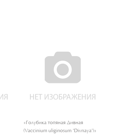
«Голубика топяная Дивная
«Голубика 
(Vaccinium uliginosum 'Divnaya')»
(Vaccinium a