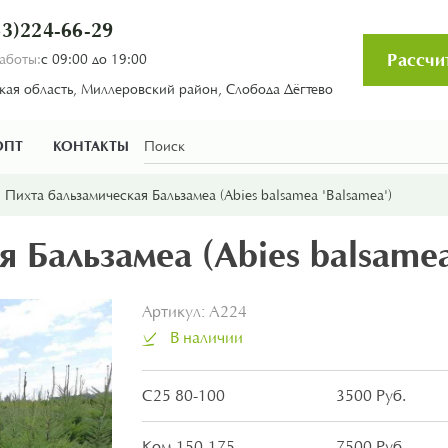
3)224-66-29
Рассчи
аботы:
с 09:00 до 19:00
кая область, Миллеровский район, Слобода Дёгтево
ОПТ
КОНТАКТЫ
Пихта бальзамическая Бальзамеа (Abies balsamea 'Balsamea')
 Бальзамеа (Abies balsamea
Артикул:
A224
В наличии
С25 80-100
3500 Руб.
Ком 150-175
7500 Руб.