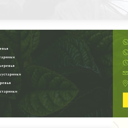
я
евья
тарники
деревья
кустарники
ревья
старники