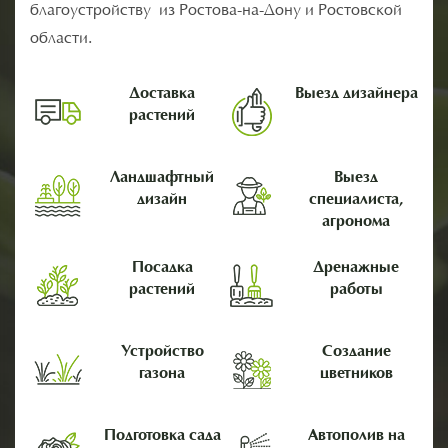
благоустройству из Ростова-на-Дону и Ростовской
области.
Доставка
Выезд дизайнера
растений
Ландшафтный
Выезд
дизайн
специалиста,
агронома
Посадка
Дренажные
растений
работы
Устройство
Создание
газона
цветников
Подготовка сада
Автополив на