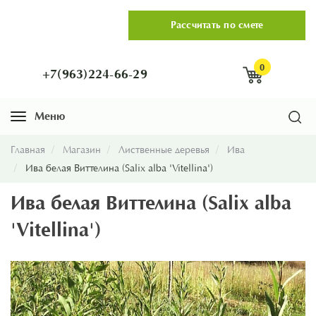
Рассчитать по смете
0
+7(963)224-66-29
Меню
Навигация
Главная
Магазин
Лиственные деревья
Ива
Ива белая Виттелина (Salix alba 'Vitellina')
Ива белая Виттелина (Salix alba
'Vitellina')