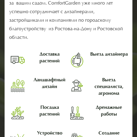
за вашим садом. ComfortGarden уже много лет
успешно сотрудничает с дизайнерами,
застройщиками и компаниями по городскому
благоустройству из Ростова-на-Дону и Ростовской
области.
Доставка
Выезд дизайнера
растений
Ландшафтный
Выезд
дизайн
специалиста,
агронома
Посадка
Дренажные
растений
работы
Устройство
Создание