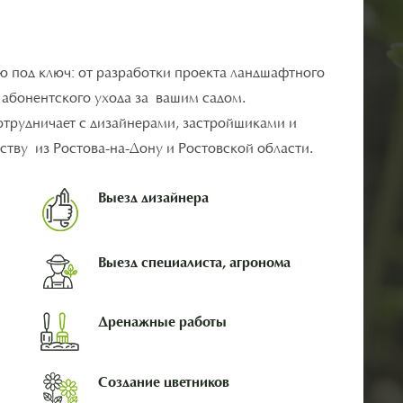
ю под ключ: от разработки проекта ландшафтного
о абонентского ухода за вашим садом.
отрудничает с дизайнерами, застройщиками и
тву из Ростова-на-Дону и Ростовской области.
Выезд дизайнера
Выезд специалиста, агронома
Дренажные работы
Создание цветников