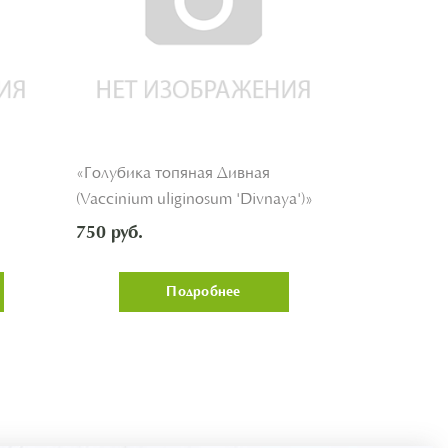
«Голубика топяная Дивная
«Голубика 
(Vaccinium uliginosum 'Divnaya')»
(Vaccinium a
'Pomorochka
750 руб.
750 руб.
Подробнее