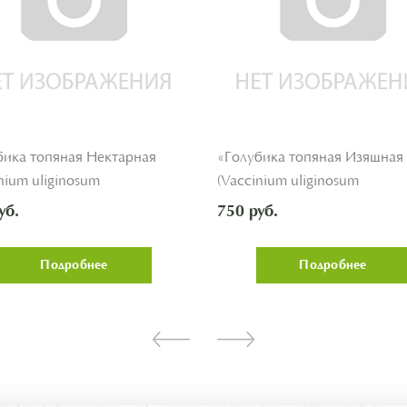
бика топяная Нектарная
«Голубика топяная Изящная
nium uliginosum
(Vaccinium uliginosum
rnaya')»
'Izyashchnaya')»
уб.
750 руб.
Подробнее
Подробнее