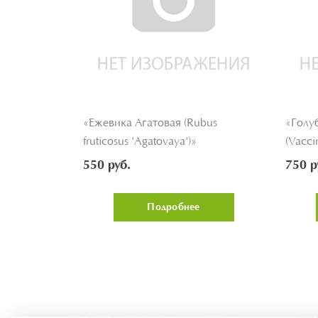
bus
«Ежевика Агатовая (Rubus
«Голу
fruticosus 'Agatovaya')»
(Vacci
'Nekta
550 руб.
750 р
Подробнее