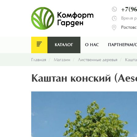
+7(96
Время р
Ростовс
КАТАЛОГ
О НАС
ПАРТНЕРАМ/
Главная
Магазин
Лиственные деревья
Кашт
Каштан конский (Aes