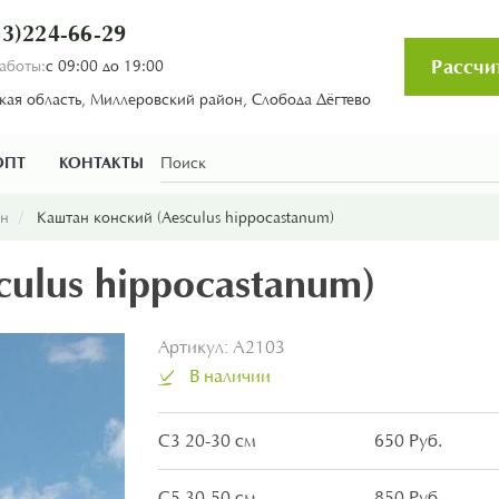
3)224-66-29
Рассчи
аботы:
с 09:00 до 19:00
кая область, Миллеровский район, Слобода Дёгтево
ОПТ
КОНТАКТЫ
ан
Каштан конский (Aesculus hippocastanum)
culus hippocastanum)
Артикул:
A2103
В наличии
С3 20-30 см
650 Руб.
С5 30-50 см
850 Руб.