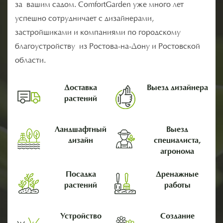
за вашим садом. ComfortGarden уже много лет
успешно сотрудничает с дизайнерами,
застройщиками и компаниями по городскому
благоустройству из Ростова-на-Дону и Ростовской
области.
Доставка
Выезд дизайнера
растений
Ландшафтный
Выезд
дизайн
специалиста,
агронома
Посадка
Дренажные
растений
работы
Устройство
Создание