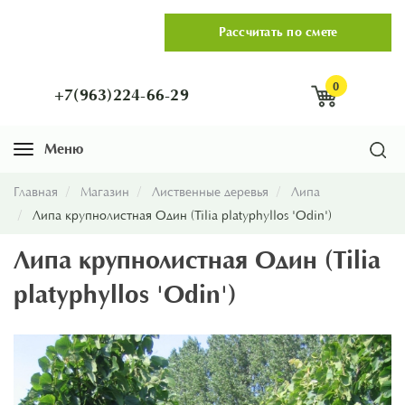
Рассчитать по смете
0
+7(963)224-66-29
Меню
Навигация
Главная
Магазин
Лиственные деревья
Липа
Липа крупнолистная Один (Tilia platyphyllos 'Odin')
Липа крупнолистная Один (Tilia
platyphyllos 'Odin')