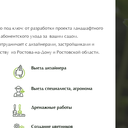
ю под ключ: от разработки проекта ландшафтного
о абонентского ухода за вашим садом.
отрудничает с дизайнерами, застройщиками и
тву из Ростова-на-Дону и Ростовской области.
Выезд дизайнера
Выезд специалиста, агронома
Дренажные работы
Создание цветников