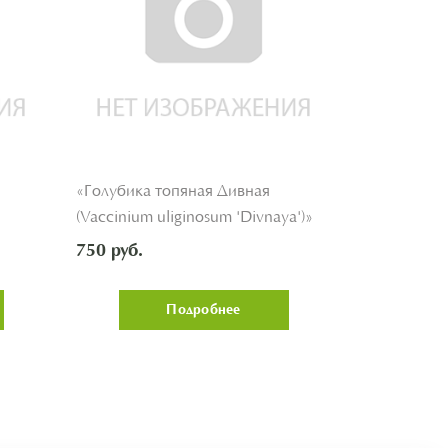
«Голубика топяная Дивная
«Голубика 
(Vaccinium uliginosum 'Divnaya')»
(Vaccinium a
'Pomorochka
750 руб.
750 руб.
Подробнее