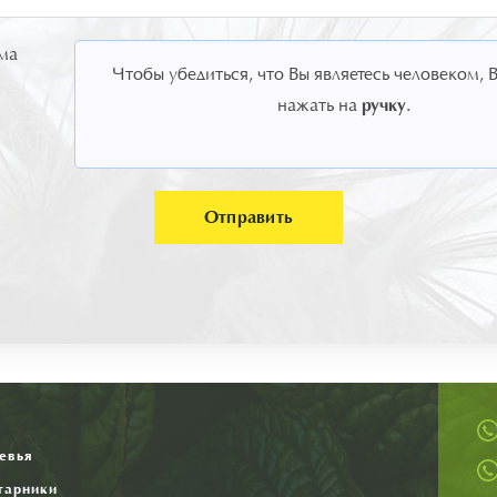
ма
Чтобы убедиться, что Вы являетесь человеком,
ручку
нажать на
.
Отправить
я
евья
тарники