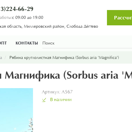
3)224-66-29
Рассчи
аботы:
с 09:00 до 19:00
кая область, Миллеровский район, Слобода Дёгтево
ОПТ
КОНТАКТЫ
а
Рябина круглолистная Магнифика (Sorbus aria 'Magnifica')
 Магнифика (Sorbus aria 'Ma
Артикул:
A567
В наличии