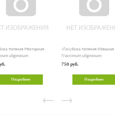
бика топяная Нектарная
«Голубика топяная Изящная
nium uliginosum
(Vaccinium uliginosum
rnaya')»
'Izyashchnaya')»
уб.
750 руб.
Подробнее
Подробнее