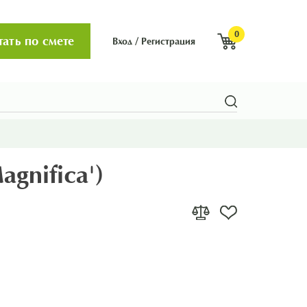
0
тать по смете
Вход
/
Регистрация
gnifica')