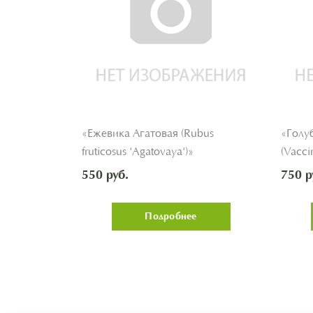
bus
«Ежевика Агатовая (Rubus
«Голу
fruticosus 'Agatovaya')»
(Vacci
'Nekta
550 руб.
750 р
Подробнее