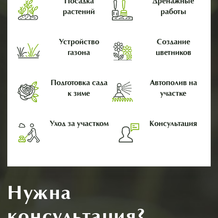
Посадка
Дренажные
растений
работы
Устройство
Создание
газона
цветников
Подготовка сада
Автополив на
к зиме
участке
Уход за участком
Консультация
Нужна
консультация?